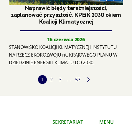
Naprawić błędy teraźniejszości,
zaplanować przyszłość. KPEiK 2030 okiem
Koalicji Klimatycznej
16 czerwca 2026
STANOWISKO KOALICJI KLIMATYCZNEJ I INSTYTUTU
NA RZECZ EKOROZWOJU nt, KRAJOWEGO PLANU W
DZIEDZINIE ENERGII I KLIMATU DO 2030...
1
2
3
…
57
SEKRETARIAT
MENU
Polski Klub
O nas