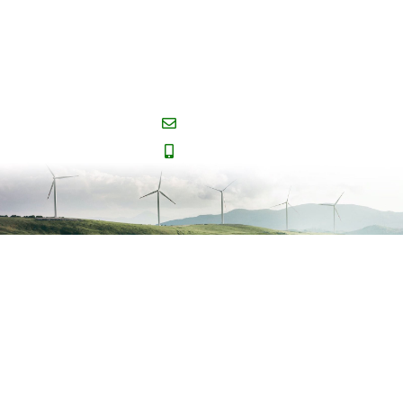
Ekologiczny
Co
Okręg Mazowiecki
robimy
ul. Mazowiecka 11/16
Publikacje
00-052 Warszawa
Kontakt
sekretariat@koalicjaklimatyczna.or
(022) 827-33-70