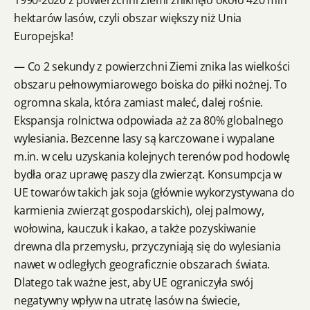
1990-2020 z powierzchni Ziemi zniknęło około 420 mln
hektarów lasów, czyli obszar większy niż Unia
Europejska!
— Co 2 sekundy z powierzchni Ziemi znika las wielkości
obszaru pełnowymiarowego boiska do piłki nożnej. To
ogromna skala, która zamiast maleć, dalej rośnie.
Ekspansja rolnictwa odpowiada aż za 80% globalnego
wylesiania. Bezcenne lasy są karczowane i wypalane
m.in. w celu uzyskania kolejnych terenów pod hodowlę
bydła oraz uprawę paszy dla zwierząt. Konsumpcja w
UE towarów takich jak soja (głównie wykorzystywana do
karmienia zwierząt gospodarskich), olej palmowy,
wołowina, kauczuk i kakao, a także pozyskiwanie
drewna dla przemysłu, przyczyniają się do wylesiania
nawet w odległych geograficznie obszarach świata.
Dlatego tak ważne jest, aby UE ograniczyła swój
negatywny wpływ na utratę lasów na świecie,