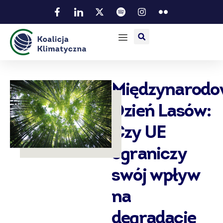
Międzynarod
Dzień Lasów:
Czy UE
ograniczy
swój wpływ
na
degradację