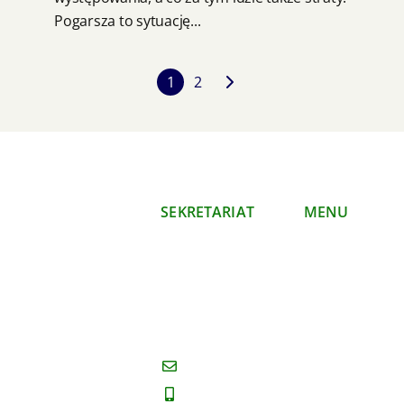
Pogarsza to sytuację...
1
2
SEKRETARIAT
MENU
Polski Klub
O nas
Ekologiczny
Co
Okręg Mazowiecki
robimy
ul. Mazowiecka 11/16
Publikacje
00-052 Warszawa
Kontakt
sekretariat@koalicjaklimatyczna.or
(022) 827-33-70