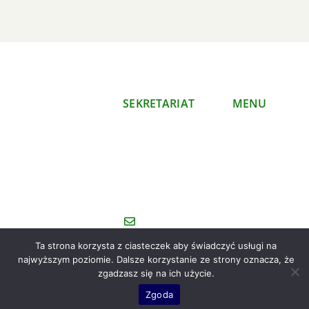
SEKRETARIAT
MENU
Polski Klub
O nas
Ekologiczny
Co
Okręg Mazowiecki
robimy
ul. Mazowiecka 11/16
Publikacje
00-052 Warszawa
Kontakt
sekretariat@koalicjaklimatyczna.or
(022) 827-33-70
Ta strona korzysta z ciasteczek aby świadczyć usługi na
najwyższym poziomie. Dalsze korzystanie ze strony oznacza, że
zgadzasz się na ich użycie.
Zgoda