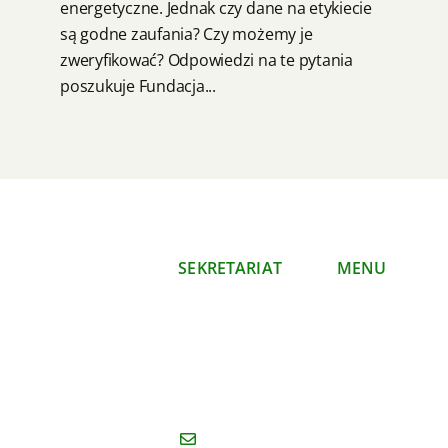
energetyczne. Jednak czy dane na etykiecie
są godne zaufania? Czy możemy je
zweryfikować? Odpowiedzi na te pytania
poszukuje Fundacja...
SEKRETARIAT
MENU
Polski Klub
O nas
Ekologiczny
Co
Okręg Mazowiecki
robimy
ul. Mazowiecka 11/16
Publikacje
00-052 Warszawa
Kontakt
sekretariat@koalicjaklimatyczna.or