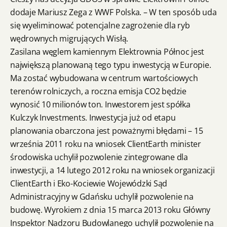
dodaje Mariusz Zega z WWF Polska. – W ten sposób uda
się wyeliminować potencjalne zagrożenie dla ryb
wędrownych migrujących Wisłą.
Zasilana węglem kamiennym Elektrownia Północ jest
największą planowaną tego typu inwestycją w Europie.
Ma zostać wybudowana w centrum wartościowych
terenów rolniczych, a roczna emisja CO2 będzie
wynosić 10 milionów ton. Inwestorem jest spółka
Kulczyk Investments. Inwestycja już od etapu
planowania obarczona jest poważnymi błędami – 15
września 2011 roku na wniosek ClientEarth minister
środowiska uchylił pozwolenie zintegrowane dla
inwestycji, a 14 lutego 2012 roku na wniosek organizacji
ClientEarth i Eko-Kociewie Wojewódzki Sąd
Administracyjny w Gdańsku uchylił pozwolenie na
budowę. Wyrokiem z dnia 15 marca 2013 roku Główny
Inspektor Nadzoru Budowlanego uchylił pozwolenie na