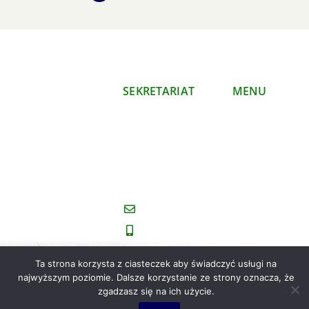
SEKRETARIAT
MENU
Polski Klub
O nas
Ekologiczny
Co
Okręg Mazowiecki
robimy
ul. Mazowiecka 11/16
Publikacje
00-052 Warszawa
Kontakt
sekretariat@koalicjaklimatyczna.or
(022) 827-33-70
Ta strona korzysta z ciasteczek aby świadczyć usługi na
najwyższym poziomie. Dalsze korzystanie ze strony oznacza, że
zgadzasz się na ich użycie.