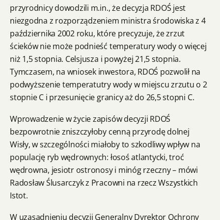
przyrodnicy dowodzili m.in., że decyzja RDOŚ jest
niezgodna z rozporządzeniem ministra środowiska z 4
października 2002 roku, które precyzuje, że zrzut
ścieków nie może podnieść temperatury wody o więcej
niż 1,5 stopnia. Celsjusza i powyżej 21,5 stopnia.
Tymczasem, na wniosek inwestora, RDOŚ pozwolił na
podwyższenie temperatutry wody w miejscu zrzutu o 2
stopnie C i przesunięcie granicy aż do 26,5 stopni C.
Wprowadzenie w życie zapisów decyzji RDOŚ
bezpowrotnie zniszczyłoby cenną przyrodę dolnej
Wisły, w szczególności miałoby to szkodliwy wpływ na
populację ryb wędrownych: łosoś atlantycki, troć
wędrowna, jesiotr ostronosy i minóg rzeczny – mówi
Radosław Ślusarczyk z Pracowni na rzecz Wszystkich
Istot.
W uzasadnieniu decyzji Generalny Dyrektor Ochrony