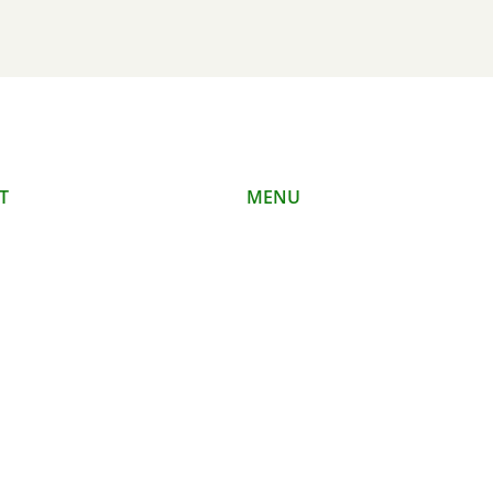
T
MENU
Ekologiczny
O nas
iecki
Co robimy
cka 11/16
Publikacje
szawa
Kontakt
iat@koalicjaklimatyczna.org
7-33-70