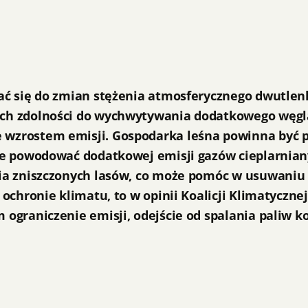
ć się do zmian stężenia atmosferycznego dwutlenk
ch zdolności do wychwytywania dodatkowego węgla
wzrostem emisji. Gospodarka leśna powinna być p
ie powodować dodatkowej emisji gazów cieplarnian
ia zniszczonych lasów, co może pomóc w usuwaniu
chronie klimatu, to w opinii Koalicji Klimatycznej
ograniczenie emisji, odejście od spalania paliw k