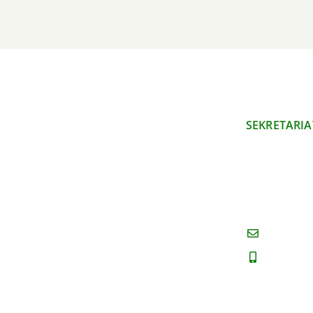
SEKRETARIA
Polski Klub 
Okręg Mazow
ul. Mazowie
00-052 War
sekretar
(022) 82