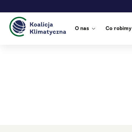
O nas
Co robimy