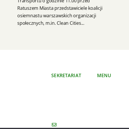
Transportu o godzinie 11.00 przed
Ratuszem Miasta przedstawiciele koalicji
osiemnastu warszawskich organizacji
społecznych, m.in. Clean Cities...
SEKRETARIAT
MENU
Polski Klub
O nas
Ekologiczny
Co
Okręg Mazowiecki
robimy
ul. Mazowiecka 11/16
Publikacje
00-052 Warszawa
Kontakt
sekretariat@koalicjaklimatyczna.or